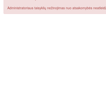
Administratoriaus taisyklių nežinojimas nuo atsakomybės neatleidž