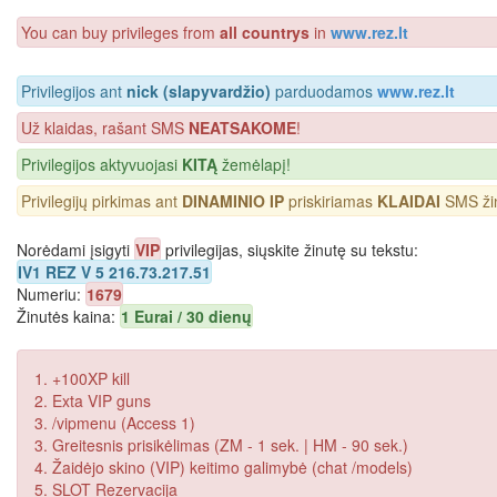
You can buy privileges from
all countrys
in
www.rez.lt
Privilegijos ant
nick (slapyvardžio)
parduodamos
www.rez.lt
Už klaidas, rašant SMS
NEATSAKOME
!
Privilegijos aktyvuojasi
KITĄ
žemėlapį!
Privilegijų pirkimas ant
DINAMINIO IP
priskiriamas
KLAIDAI
SMS žin
Norėdami įsigyti
VIP
privilegijas, siųskite žinutę su tekstu:
IV1 REZ V 5 216.73.217.51
Numeriu:
1679
Žinutės kaina:
1 Eurai / 30 dienų
1. +100XP kill
2. Exta VIP guns
3. /vipmenu (Access 1)
3. Greitesnis prisikėlimas (ZM - 1 sek. | HM - 90 sek.)
4. Žaidėjo skino (VIP) keitimo galimybė (chat /models)
5. SLOT Rezervacija